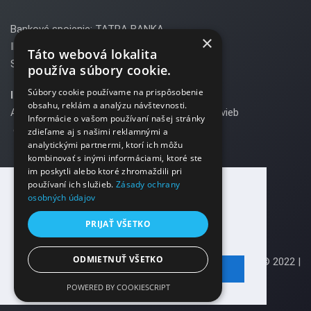
Bankové spojenie: TATRA BANKA
×
IBAN: SK10 1100 0000 0029 2888 5642
Táto webová lokalita
SWIFT: TATRSKBX
používa súbory cookie.
Súbory cookie používame na prispôsobenie
Ing. Stanislav Krajčí
(konateľ)
obsahu, reklám a analýzu návštevnosti.
Autorizovaný stavebný inžinier pre statiku stavieb
Informácie o vašom používaní našej stránky
e-mail:
krajci@sjk.sk
zdieľame aj s našimi reklamnými a
analytickými partnermi, ktorí ich môžu
tel: 00 421 907 844 109
kombinovať s inými informáciami, ktoré ste
im poskytli alebo ktoré zhromaždili pri
Ing. Lucia Slovíková (konateľ)
používaní ich služieb.
Zásady ochrany
Autorizovaný stavebný inžinier pre statiku stavieb
osobných údajov
Pre Váš lepší používateľský zážitok
e-mail:
slovikova@sjk.sk
používame na tejto stránke cookies.
PRIJAŤ VŠETKO
tel: 00 421 902 414 478
Viac informácií
ODMIETNUŤ VŠETKO
Právne informácie
| Všetky práva vyhradené Copyright © 2022 |
Rozumiem
SJK Engineering, s.r.o.
POWERED BY COOKIESCRIPT